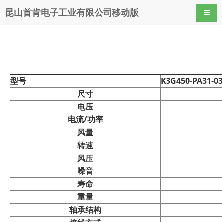
昆山首肯电子工业有限公司移动版
导航
型号
K3G450-PA31-03
尺寸
电压
电流/功率
风量
转速
风压
噪音
寿命
重量
轴承结构