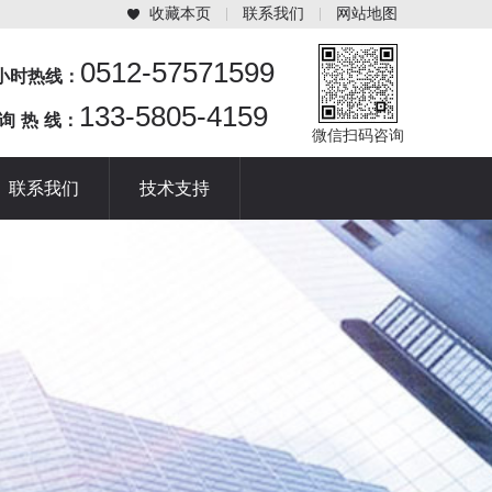
收藏本页
联系我们
网站地图
0512-57571599
4小时热线：
133-5805-4159
 询 热 线：
微信扫码咨询
联系我们
技术支持