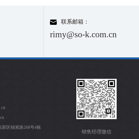
联系邮箱：
rimy@so-k.com.cn
.cn
cn
新区锦淞路268号4栋
销售经理微信