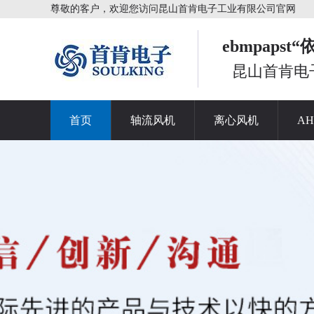
尊敬的客户，欢迎您访问昆山首肯电子工业有限公司官网
ebmpaps
昆山首肯电
首页
轴流风机
离心风机
A