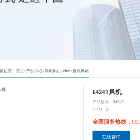
前位置：
首页
>
产品中心
>
轴流风机
>
ebm
>
直流风扇
6424T风机
产品型号：6424T
产品厂商：
全国服务热线：
05
在线咨询