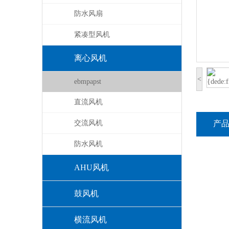
防水风扇
紧凑型风机
离心风机
<
ebmpapst
直流风机
交流风机
产
防水风机
{content:seo_yc}
AHU风机
鼓风机
横流风机