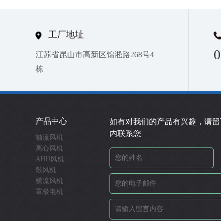
工厂地址
0
江苏省昆山市高新区锦淞路268号4
栋
产品中心
如有对我们的产品有兴趣，请留
内联系您
轴流风机
离心风机
AHU风机
鼓风机
横流风机
罩极电机