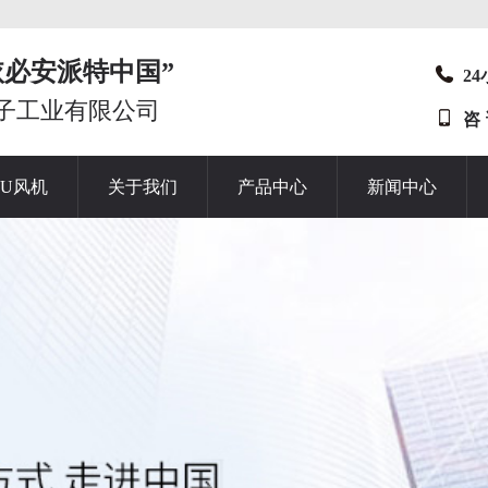
t“依必安派特中国”
2
子工业有限公司
咨
HU风机
关于我们
产品中心
新闻中心