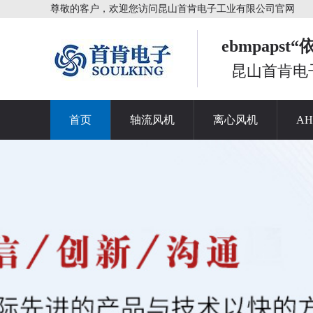
尊敬的客户，欢迎您访问昆山首肯电子工业有限公司官网
ebmpaps
昆山首肯电
首页
轴流风机
离心风机
A