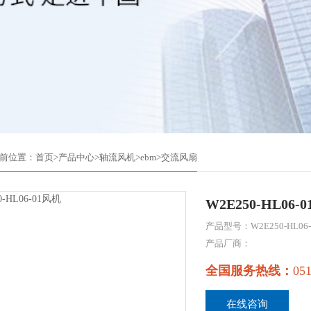
前位置：
首页
>
产品中心
>
轴流风机
>
ebm
>
交流风扇
W2E250-HL06-
产品型号：W2E250-HL06-
产品厂商：
全国服务热线：
05
在线咨询