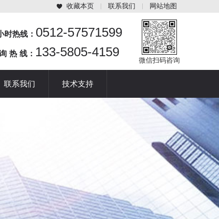
收藏本页
联系我们
网站地图
0512-57571599
4小时热线：
133-5805-4159
 询 热 线：
微信扫码咨询
联系我们
技术支持