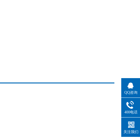
QQ咨询
400电话
关注我们