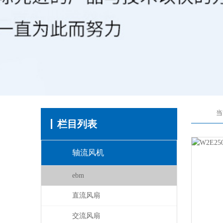
当
栏目列表
轴流风机
ebm
直流风扇
交流风扇