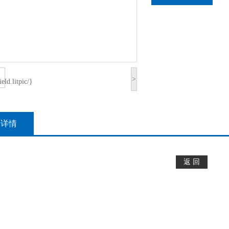
>
品详情