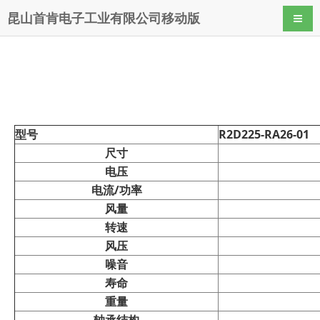
昆山首肯电子工业有限公司移动版
导航
型号
R2D225-RA26-01
尺寸
电压
电流/功率
风量
转速
风压
噪音
寿命
重量