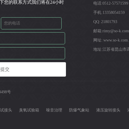
下您的联系方式我们将在24小时
电话:0512-57571599
手机:13358054159
QQ: 21801793
邮箱:rimy@so-k.com
网址: www.so-k.com.
地址:江苏省昆山市高
8498号
试接头
臭氧试验箱
噪音治理
防爆气象站
液压旋转接头