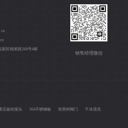
.cn
cn
新区锦淞路268号4栋
销售经理微信
液压旋转接头
304不锈钢板
埃美柯阀门
干冰清洗