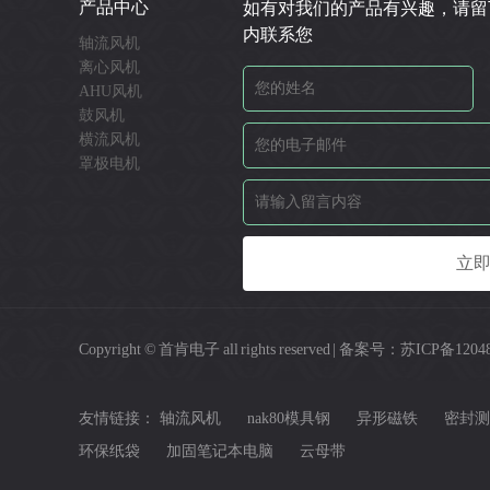
产品中心
如有对我们的产品有兴趣，请留
内联系您
轴流风机
离心风机
AHU风机
鼓风机
横流风机
罩极电机
Copyright © 首肯电子 all rights reserved | 备案号：
苏ICP备1204
友情链接：
轴流风机
nak80模具钢
异形磁铁
密封测
环保纸袋
加固笔记本电脑
云母带