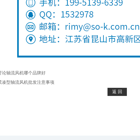
讨论轴流风机哪个品牌好
紧凑型轴流风机批发注意事项