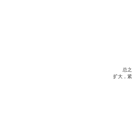
总之，
扩大，紧