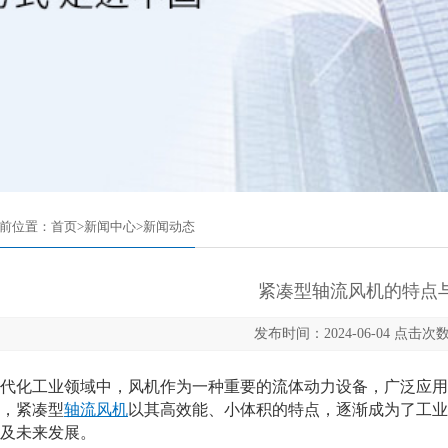
前位置：
首页
>
新闻中心
>
新闻动态
紧凑型轴流风机的特点
发布时间：2024-06-04 点击次数
化工业领域中，风机作为一种重要的流体动力设备，广泛应用
，紧凑型
轴流风机
以其高效能、小体积的特点，逐渐成为了工业
及未来发展。