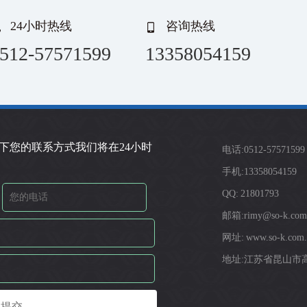
24小时热线
咨询热线
512-57571599
13358054159
下您的联系方式我们将在24小时
电话:0512-57571599
手机:13358054159
QQ: 21801793
邮箱:rimy@so-k.com
网址: www.so-k.com.
地址:江苏省昆山市高