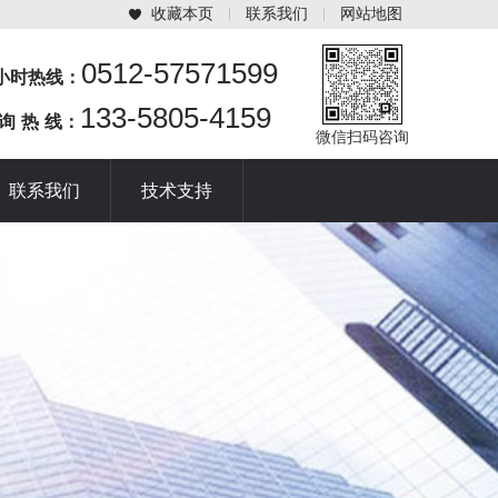
收藏本页
联系我们
网站地图
0512-57571599
4小时热线：
133-5805-4159
 询 热 线：
微信扫码咨询
联系我们
技术支持