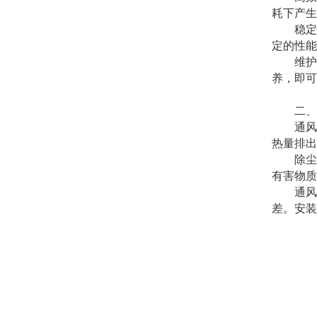
耗下产生
稳定性
定的性能
维护方
养，即可
二、紧
通风散
热量排出
除尘净
有害物质
通风换
差。安装