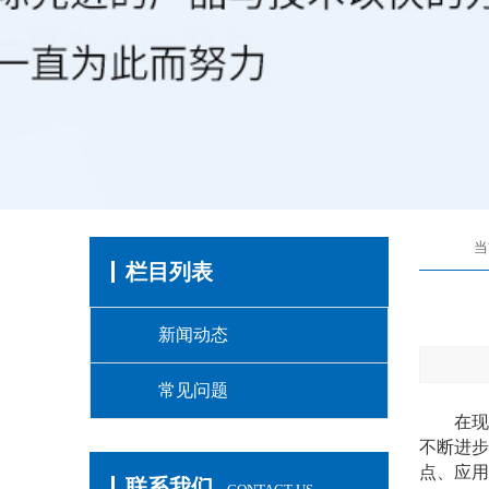
当
栏目列表
新闻动态
常见问题
在现代
不断进步
点、应用
联系我们