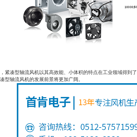
紧凑型轴流风机以其高效能、小体积的特点在工业领域得到了
凑型轴流风机的发展前景将更加广阔。