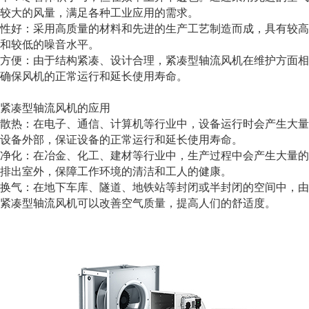
较大的风量，满足各种工业应用的需求。
好：采用高质量的材料和先进的生产工艺制造而成，具有较高
和较低的噪音水平。
便：由于结构紧凑、设计合理，紧凑型轴流风机在维护方面相
确保风机的正常运行和延长使用寿命。
凑型轴流风机的应用
热：在电子、通信、计算机等行业中，设备运行时会产生大量
设备外部，保证设备的正常运行和延长使用寿命。
化：在冶金、化工、建材等行业中，生产过程中会产生大量的
排出室外，保障工作环境的清洁和工人的健康。
气：在地下车库、隧道、地铁站等封闭或半封闭的空间中，由
紧凑型轴流风机可以改善空气质量，提高人们的舒适度。