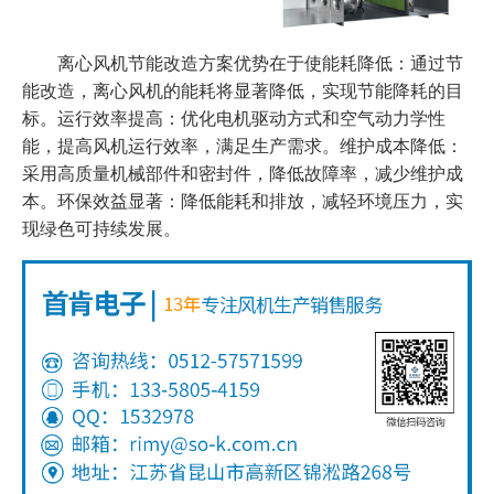
离心风机节能改造方案优势在于使能耗降低：通过节
能改造，离心风机的能耗将显著降低，实现节能降耗的目
标。运行效率提高：优化电机驱动方式和空气动力学性
能，提高风机运行效率，满足生产需求。维护成本降低：
采用高质量机械部件和密封件，降低故障率，减少维护成
本。环保效益显著：降低能耗和排放，减轻环境压力，实
现绿色可持续发展。