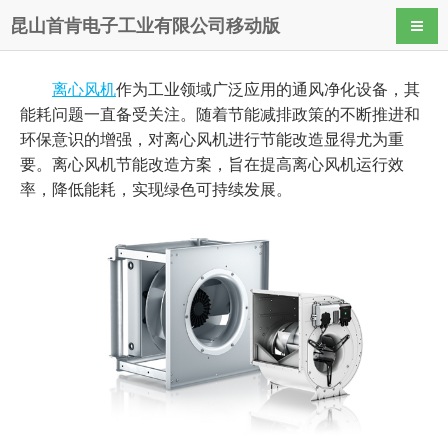
昆山首肯电子工业有限公司移动版
导航
离心风机
作为工业领域广泛应用的通风净化设备，其
能耗问题一直备受关注。随着节能减排政策的不断推进和
环保意识的增强，对离心风机进行节能改造显得尤为重
要。离心风机节能改造方案，旨在提高离心风机运行效
率，降低能耗，实现绿色可持续发展。