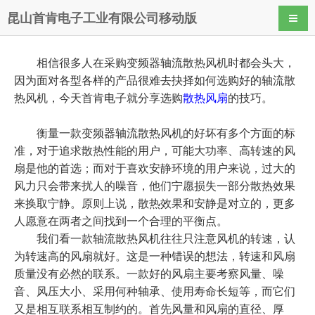
昆山首肯电子工业有限公司移动版
导航
相信很多人在采购变频器轴流散热风机时都会头大，
因为面对各型各样的产品很难去抉择如何选购好的轴流散
热风机，今天首肯电子就分享选购
散热风扇
的技巧。
衡量一款变频器轴流散热风机的好坏有多个方面的标
准，对于追求散热性能的用户，可能大功率、高转速的风
扇是他的首选；而对于喜欢安静环境的用户来说，过大的
风力只会带来扰人的噪音，他们宁愿损失一部分散热效果
来换取宁静。原则上说，散热效果和安静是对立的，更多
人愿意在两者之间找到一个合理的平衡点。
我们看一款轴流散热风机往往只注意风机的转速，认
为转速高的风扇就好。这是一种错误的想法，转速和风扇
质量没有必然的联系。一款好的风扇主要考察风量、噪
音、风压大小、采用何种轴承、使用寿命长短等，而它们
又是相互联系相互制约的。首先风量和风扇的直径、厚