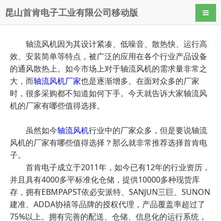
昆山首肯电子工业有限公司移动版
导航
轴流风机因为其设计紧凑、低噪音、散热快、运行高
效、安装简单等特点，被广泛的应用在各个行业产品设备
的通风散热上。如今市场上对于轴流风机的需求量非常之
大，而
轴流风机厂家
也是逐渐增多。在面对众多的厂家
时，很多采购都不知道如何下手。今天就告诉大家轴流风
机的厂家有哪些值得选择。
虽然如今
轴流风机
行业中的厂家众多，但是要说轴流
风机的厂家有哪些值得选择？那么就非常推荐选择首肯电
子。
首肯电子成立于2011年，如今已有12年的行业资历，
并且具有4000多平标准化仓储，提供10000多种现货库
存，拥有EBMPAPST依必安派特、SANJUN三巨、SUNON
建准、ADDA协禧等品牌的授权代理，产品覆盖率超过了
75%以上。拥有完善的配送、仓储、信息化的运行系统，