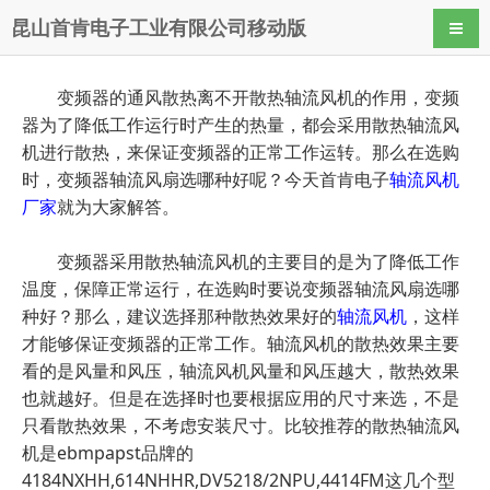
昆山首肯电子工业有限公司移动版
导航
变频器的通风散热离不开散热轴流风机的作用，变频
器为了降低工作运行时产生的热量，都会采用散热轴流风
机进行散热，来保证变频器的正常工作运转。那么在选购
时，变频器轴流风扇选哪种好呢？今天首肯电子
轴流风机
厂家
就为大家解答。
变频器采用散热轴流风机的主要目的是为了降低工作
温度，保障正常运行，在选购时要说变频器轴流风扇选哪
种好？那么，建议选择那种散热效果好的
轴流风机
，这样
才能够保证变频器的正常工作。轴流风机的散热效果主要
看的是风量和风压，轴流风机风量和风压越大，散热效果
也就越好。但是在选择时也要根据应用的尺寸来选，不是
只看散热效果，不考虑安装尺寸。比较推荐的散热轴流风
机是ebmpapst品牌的
4184NXHH,614NHHR,DV5218/2NPU,4414FM这几个型