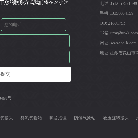
下您的联系方式我们将在24小时
电话:0512-57571599
手机:13358054159
QQ: 21801793
邮箱:rimy@so-k.com
网址: www.so-k.com.
地址:江苏省昆山市高
8498号
试接头
臭氧试验箱
噪音治理
防爆气象站
液压旋转接头