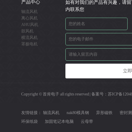
产品中心
如有对我们的产品有兴趣，请留
内联系您
轴流风机
离心风机
AHU风机
鼓风机
横流风机
罩极电机
Copyright © 首肯电子 all rights reserved | 备案号：
苏ICP备1204
友情链接：
轴流风机
nak80模具钢
异形磁铁
密封测
环保纸袋
加固笔记本电脑
云母带