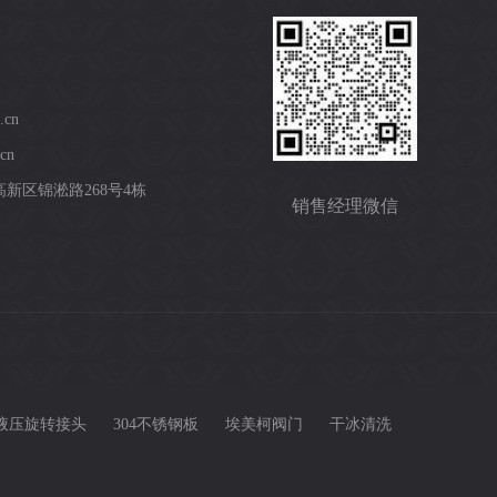
.cn
cn
新区锦淞路268号4栋
销售经理微信
液压旋转接头
304不锈钢板
埃美柯阀门
干冰清洗