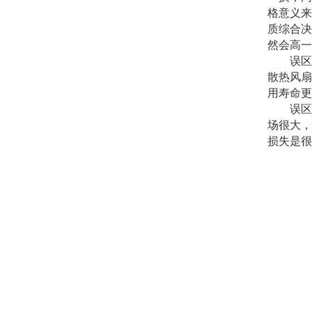
格意义来
质综合决
然会高一
误区三
散热风扇
用寿命更
误区四
场很大，
损失是很