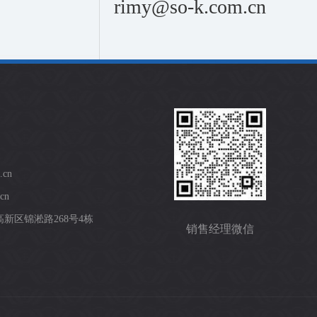
rimy@so-k.com.cn
.cn
cn
新区锦淞路268号4栋
销售经理微信