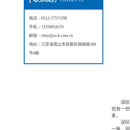
CONTACT US
电话：0512-57571599
手机：13358054159
邮箱：rimy@so-k.com.cn
地址：江苏省昆山市高新区锦淞路268
号4栋
误区一
也有一些
多。
误区二
一换，同