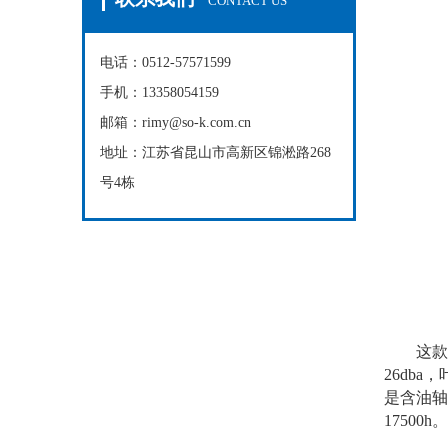
CONTACT US
电话：0512-57571599
手机：13358054159
邮箱：rimy@so-k.com.cn
地址：江苏省昆山市高新区锦淞路268
号4栋
这款德国e
26db
是含油轴
1750