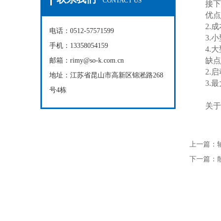
CONTACT US
接下来
优点-
2.成
电话：0512-57571599
3.小
手机：13358054159
4.大
缺点-
邮箱：rimy@so-k.com.cn
2.启动
地址：江苏省昆山市高新区锦淞路268
3.最
号4栋
关于轴
上一篇：
下一篇：