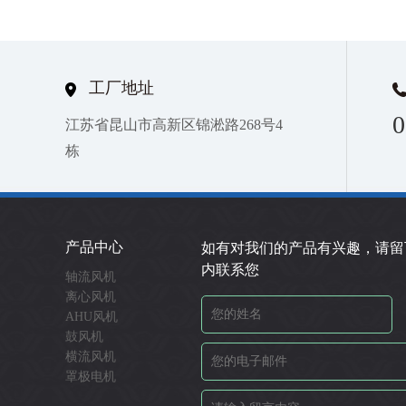
工厂地址
0
江苏省昆山市高新区锦淞路268号4
栋
产品中心
如有对我们的产品有兴趣，请留
内联系您
轴流风机
离心风机
AHU风机
鼓风机
横流风机
罩极电机