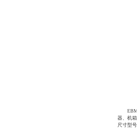
EBM高
器、机箱
尺寸型号