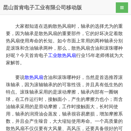
昆山首肯电子工业有限公司移动版
导航
大家都知道在选购散热风扇时，轴承的选择尤为的重
要，因为轴承是散热风扇的重要部件，它的好坏决定着散
热风扇使用寿命的长短。如今市面上常用的两种轴承分别
是滚珠和含油轴承两种，那么，散热风扇含油和滚珠哪种
好呢？今天首肯电子
工业散热风扇
行业15年老师傅就为大
家解答。
要说
散热风扇
含油和滚珠哪种好，当然是首选推荐滚
珠轴承，因为滚轴轴承的的可靠性强，并且具有低生热的
特点。滚珠轴承采用的是滚动摩擦，轴承内部有一圈钢
球，在工作运行时，接触面小，产生的摩擦力也小；而含
油轴承采用的是滑动摩擦，工作时接触面大，长时间使
用，轴承的润滑油会蒸发，轴承很容易磨损，增加摩擦系
数，并且会产生噪音，大大缩短使用寿命。一个高质量的
散热风扇不仅仅要有大风量、高风压，还要具备很好的可