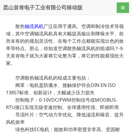
昆山首肯电子工业有限公司移动版
导航
散热
轴流风机
广泛应用于通风、空调和制冷技术等领
域，其中空调轴流风机具有大幅提高输出和降噪水平、前
所未有的的规划灵活性、在每个工作点都能实现出色的效
率等特点。那么，你知道空调散热轴流风机的组成吗？今
天首肯电子就为大家将它化整为零，将它的性能展现给大
家。
空调散热轴流风机的组成主要包括：
网罩：电机盖防溅水、接触保护符合DIN EN ISO
13857标准、创新设计，大幅减少压力损失
控制电子：0-10VDC/PWM控制信号或MODBUS-
RTU接口实现无级变速控制、全球通用性强、即插即用
导流叶片：空气动力学优化、降低湍流和噪音、提升
风机效率
绿色科技EC电机：能效和功率密度非常高、坚固耐