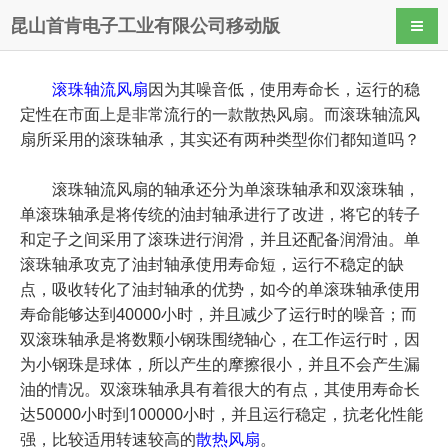
昆山首肯电子工业有限公司移动版
导航
滚珠轴流风扇
因为其噪音低，使用寿命长，运行的稳
定性在市面上是非常流行的一款散热风扇。而滚珠轴流风
扇所采用的滚珠轴承，其实还有两种类型你们都知道吗？
滚珠轴流风扇的轴承还分为单滚珠轴承和双滚珠轴，
单滚珠轴承是将传统的油封轴承进行了改进，将它的转子
和定子之间采用了滚珠进行润滑，并且还配备润滑油。单
滚珠轴承攻克了油封轴承使用寿命短，运行不稳定的缺
点，吸收转化了油封轴承的优势，如今的单滚珠轴承使用
寿命能够达到40000小时，并且减少了运行时的噪音；而
双滚珠轴承是将数颗小钢珠围绕轴心，在工作运行时，因
为小钢珠是球体，所以产生的摩擦很小，并且不会产生漏
油的情况。双滚珠轴承具有着很大的有点，其使用寿命长
达50000小时到100000小时，并且运行稳定，抗老化性能
强，比较适用转速较高的
散热风扇
。