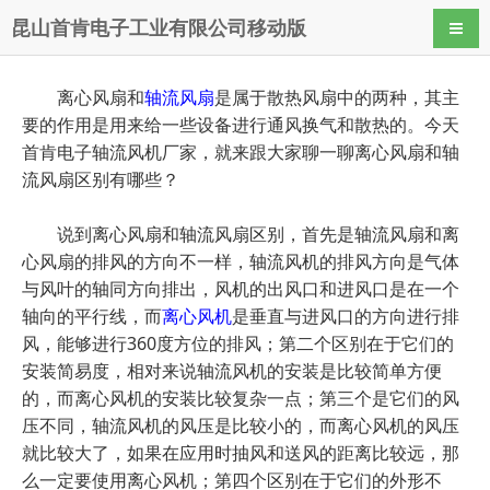
昆山首肯电子工业有限公司移动版
导航
离心风扇和
轴流风扇
是属于散热风扇中的两种，其主
要的作用是用来给一些设备进行通风换气和散热的。今天
首肯电子轴流风机厂家，就来跟大家聊一聊离心风扇和轴
流风扇区别有哪些？
说到离心风扇和轴流风扇区别，首先是轴流风扇和离
心风扇的排风的方向不一样，轴流风机的排风方向是气体
与风叶的轴同方向排出，风机的出风口和进风口是在一个
轴向的平行线，而
离心风机
是垂直与进风口的方向进行排
风，能够进行360度方位的排风；第二个区别在于它们的
安装简易度，相对来说轴流风机的安装是比较简单方便
的，而离心风机的安装比较复杂一点；第三个是它们的风
压不同，轴流风机的风压是比较小的，而离心风机的风压
就比较大了，如果在应用时抽风和送风的距离比较远，那
么一定要使用离心风机；第四个区别在于它们的外形不