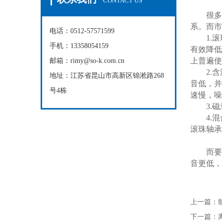
CONTACT US
很多采
系。而市
电话：0512-57571599
1.滚珠
手机：13358054159
有效降低
上普遍使
邮箱：rimy@so-k.com.cn
2.含油
地址：江苏省昆山市高新区锦淞路268
音低，并
号4栋
速慢，噪
3.磁悬
4.混
滚珠轴承
而要说
音更低，
上一篇：
下一篇：