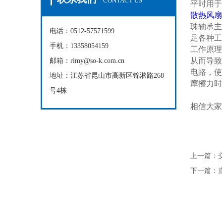
CONTACT US
平时用于
散热风扇
珠轴承主
电话：0512-57571599
足各种工
手机：13358054159
工作原理
从而导致
邮箱：rimy@so-k.com.cn
电路，使
地址：江苏省昆山市高新区锦淞路268
摩擦力时
号4栋
相信大家
上一篇：
下一篇：