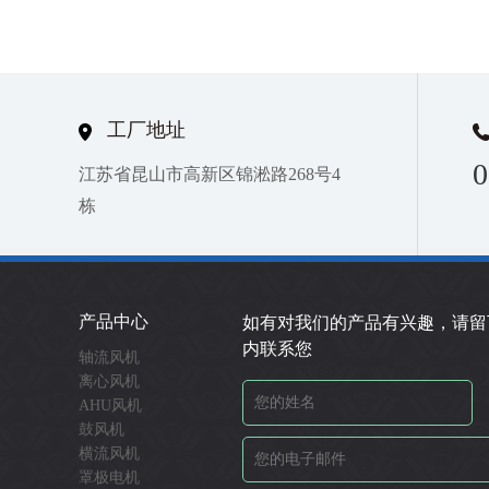
工厂地址
0
江苏省昆山市高新区锦淞路268号4
栋
产品中心
如有对我们的产品有兴趣，请留
内联系您
轴流风机
离心风机
AHU风机
鼓风机
横流风机
罩极电机