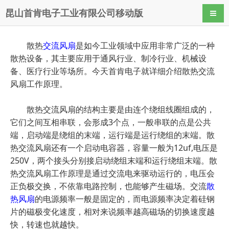
昆山首肯电子工业有限公司移动版
导航
散热
交流风扇
是如今工业领域中应用非常广泛的一种
散热设备，其主要应用于通风行业、制冷行业、机械设
备、医疗行业等场所。今天首肯电子就详细介绍散热交流
风扇工作原理。
散热交流风扇的结构主要是由连个绕组线圈组成的，
它们之间互相串联，会形成3个点，一般串联的点是公共
端，启动端是绕组的末端，运行端是运行绕组的末端。散
热交流风扇还有一个启动电容器，容量一般为12uf,电压是
250V，两个接头分别接启动绕组末端和运行绕组末端。散
热交流风扇工作原理是通过交流电来驱动运行的，电压会
正负极交换，不依靠电路控制，也能够产生磁场。交流
散
热
风扇
的电源频率一般是固定的，而电源频率决定着硅钢
片的磁极变化速度，相对来说频率越高磁场的切换速度越
快，转速也就越快。