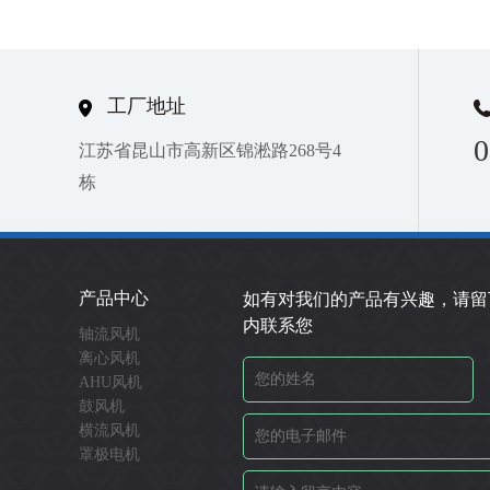
工厂地址
0
江苏省昆山市高新区锦淞路268号4
栋
产品中心
如有对我们的产品有兴趣，请留
内联系您
轴流风机
离心风机
AHU风机
鼓风机
横流风机
罩极电机