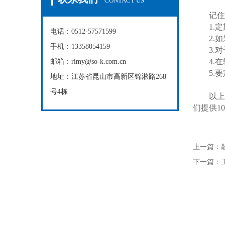
CONTACT US
记住以
1.定
电话：0512-57571599
2.如
手机：13358054159
3.对
4.在
邮箱：rimy@so-k.com.cn
5.要
地址：江苏省昆山市高新区锦淞路268
号4栋
以上便
们提供1
上一篇：
下一篇：