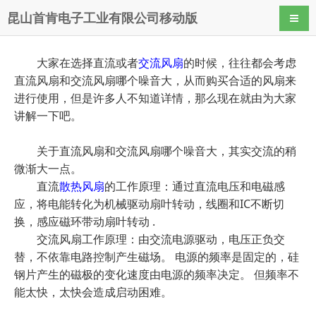
昆山首肯电子工业有限公司移动版
导航
大家在选择直流或者
交流风扇
的时候，往往都会考虑
直流风扇和交流风扇哪个噪音大，从而购买合适的风扇来
进行使用，但是许多人不知道详情，那么现在就由为大家
讲解一下吧。
关于直流风扇和交流风扇哪个噪音大，其实交流的稍
微渐大一点。
直流
散热风扇
的工作原理：通过直流电压和电磁感
应，将电能转化为机械驱动扇叶转动，线圈和IC不断切
换，感应磁环带动扇叶转动 .
交流风扇工作原理：由交流电源驱动，电压正负交
替，不依靠电路控制产生磁场。 电源的频率是固定的，硅
钢片产生的磁极的变化速度由电源的频率决定。 但频率不
能太快，太快会造成启动困难。