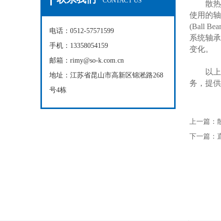
CONTACT US
散热风
使用的轴
(Bal
电话：0512-57571599
系统轴承
手机：13358054159
变化。
邮箱：rimy@so-k.com.cn
以上便
地址：江苏省昆山市高新区锦淞路268
务，提供
号4栋
上一篇：
下一篇：