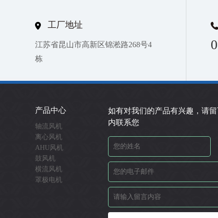
工厂地址
0
江苏省昆山市高新区锦淞路268号4
栋
产品中心
如有对我们的产品有兴趣，请留
内联系您
轴流风机
离心风机
AHU风机
鼓风机
横流风机
罩极电机