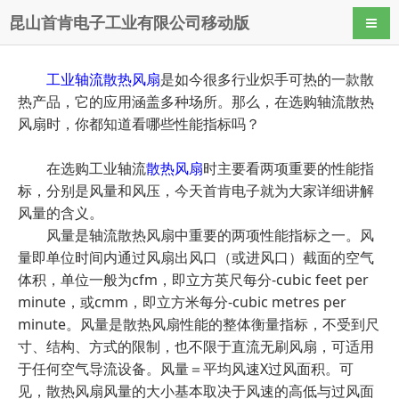
昆山首肯电子工业有限公司移动版
导航
工业轴流散热风扇
是如今很多行业炽手可热的一款散
热产品，它的应用涵盖多种场所。那么，在选购轴流散热
风扇时，你都知道看哪些性能指标吗？
在选购工业轴流
散热风扇
时主要看两项重要的性能指
标，分别是风量和风压，今天首肯电子就为大家详细讲解
风量的含义。
风量是轴流散热风扇中重要的两项性能指标之一。风
量即单位时间内通过风扇出风口（或进风口）截面的空气
体积，单位一般为cfm，即立方英尺每分-cubic feet per
minute，或cmm，即立方米每分-cubic metres per
minute。风量是散热风扇性能的整体衡量指标，不受到尺
寸、结构、方式的限制，也不限于直流无刷风扇，可适用
于任何空气导流设备。风量＝平均风速X过风面积。可
见，散热风扇风量的大小基本取决于风速的高低与过风面