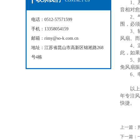
CONTACT US
1、系统
音相对愈
2、气
电话：0512-57571599
围，必须
手机：13358054159
3、轴
风扇。而
邮箱：rimy@so-k.com.cn
4、温
地址：江苏省昆山市高新区锦淞路268
此，如果
号4栋
5、振
免风扇振
6、电
以上便
年专注风
快捷。
上一篇：
下一篇：