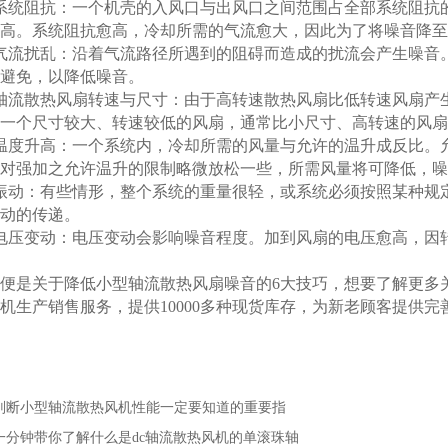
阻抗：一个机壳的入风口与出风口之间范围占全部系统阻抗的6
高。系统阻抗愈高，冷却所需的气流愈大，因此为了将噪音降至
流扰乱：沿着气流路径所遇到的阻碍而造成的扰流会产生噪音。
避免，以降低噪音。
流散热风扇转速与尺寸：由于高转速散热风扇比低转速风扇产生
一个尺寸较大、转速较低的风扇，通常比小尺寸、高转速的风扇
度升高：一个系统内，冷却所需的风量与允许的温升成反比。允
对强加之允许温升的限制略微放松一些，所需风量将可降低，噪
动：有些情形，整个系统的重量很轻，或系统必须按照某种规定
动的传递。
压变动：电压变动会影响噪音程度。加到风扇的电压愈高，因转
是关于降低小型轴流散热风扇噪音的6大技巧，想要了解更多关
机生产销售服务，提供10000多种现货库存，为新老顾客提供完
判断小型轴流散热风机性能一定要知道的重要指
一分钟带你了解什么是dc轴流散热风机的单滚珠轴