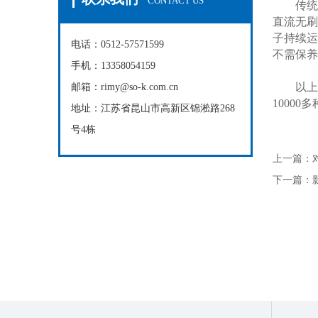
CONTACT US
传统的
直流无刷
子持续运
电话：0512-57571599
不需保养
手机：13358054159
以上便
邮箱：rimy@so-k.com.cn
1000
地址：江苏省昆山市高新区锦淞路268
号4栋
上一篇：
下一篇：