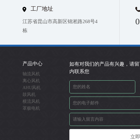
工厂地址
0
江苏省昆山市高新区锦淞路268号4
栋
产品中心
如有对我们的产品有兴趣，请留
内联系您
轴流风机
离心风机
AHU风机
鼓风机
横流风机
罩极电机