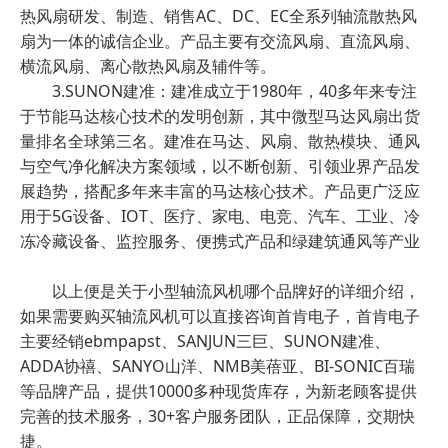
热风扇研发、制造、销售AC、DC、EC全系列轴流散热风
扇为一体的诚信企业。产品主要有交流风扇、直流风扇、
横流风扇、离心散热风扇及辅件等。
3.SUNON建准：建准成立于1980年，40多年来专注
于节能马达核心技术的发明创新，其中微型马达风扇出货
量排名全球第三名。建准在马达、风扇、散热模块、通风
与空气净化解决方案领域，以不断创新、引领业界产品发
展趋势，搭配多年来丰富的马达核心技术。产品更广泛应
用于5G设备、IOT、医疗、家电、电竞、汽车、工业、冷
冻冷藏设备、监控服务、便携式产品和绿建筑通风等产业
以上便是关于小型轴流风机哪个品牌好的详细介绍，
如果需要购买轴流风机可以直接咨询首肯电子，首肯电子
主要经销ebmpapst、SANJUN三巨、SUNON建准、
ADDA协禧、SANYO山洋、NMB美蓓亚、BI-SONIC百瑞
等品牌产品，提供10000多种现货库存，为新老顾客提供
完善的技术服务，30+客户服务团队，正品保障，交期快
捷。