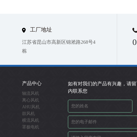
工厂地址
0
江苏省昆山市高新区锦淞路268号4
栋
产品中心
如有对我们的产品有兴趣，请留
内联系您
轴流风机
离心风机
AHU风机
鼓风机
横流风机
罩极电机