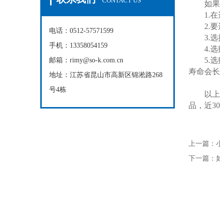
CONTACT US
如果不
1.在
2.要
电话：0512-57571599
3.选
手机：13358054159
4.选
5.选
邮箱：rimy@so-k.com.cn
寿命会长
地址：江苏省昆山市高新区锦淞路268
号4栋
以上便
品，近3
上一篇：
下一篇：