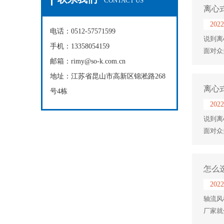
CONTACT US
离心
2022
电话：0512-57571599
说到离
手机：13358054159
面对众
邮箱：rimy@so-k.com.cn
地址：江苏省昆山市高新区锦淞路268
离心
号4栋
2022
说到离
面对众
怎么
2022
轴流风
厂家就